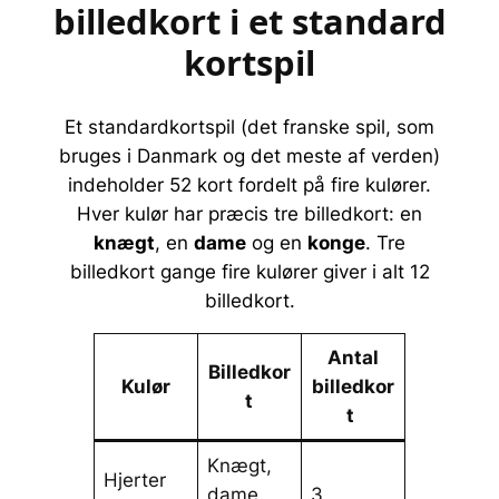
billedkort i et standard
kortspil
Et standardkortspil (det franske spil, som
bruges i Danmark og det meste af verden)
indeholder 52 kort fordelt på fire kulører.
Hver kulør har præcis tre billedkort: en
knægt
, en
dame
og en
konge
. Tre
billedkort gange fire kulører giver i alt 12
billedkort.
Antal
Billedkor
Kulør
billedkor
t
t
Knægt,
Hjerter
dame,
3