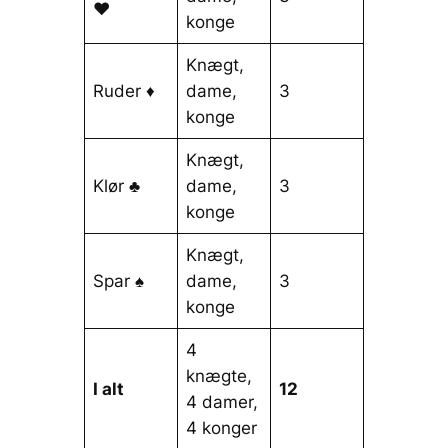
♥
konge
Knægt,
Ruder ♦
dame,
3
konge
Knægt,
Klør ♣
dame,
3
konge
Knægt,
Spar ♠
dame,
3
konge
4
knægte,
I alt
12
4 damer,
4 konger