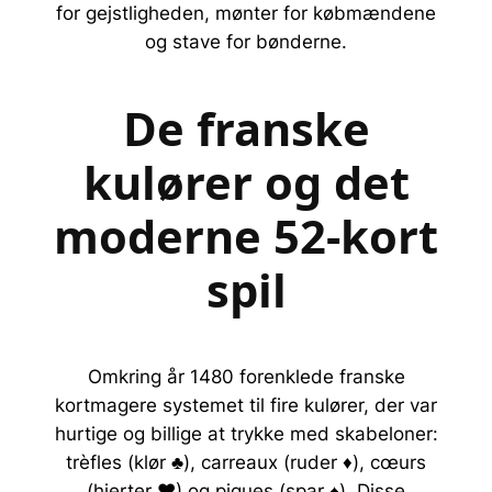
for gejstligheden, mønter for købmændene
og stave for bønderne.
De franske
kulører og det
moderne 52-kort
spil
Omkring år 1480 forenklede franske
kortmagere systemet til fire kulører, der var
hurtige og billige at trykke med skabeloner:
trèfles (klør ♣), carreaux (ruder ♦), cœurs
(hjerter ♥) og piques (spar ♠). Disse