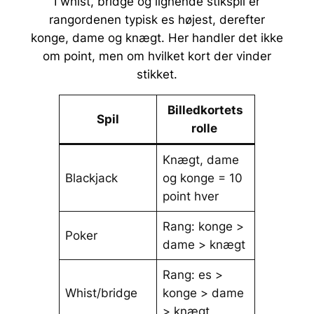
I whist, bridge og lignende stikspil er
rangordenen typisk es højest, derefter
konge, dame og knægt. Her handler det ikke
om point, men om hvilket kort der vinder
stikket.
Billedkortets
Spil
rolle
Knægt, dame
Blackjack
og konge = 10
point hver
Rang: konge >
Poker
dame > knægt
Rang: es >
Whist/bridge
konge > dame
> knægt