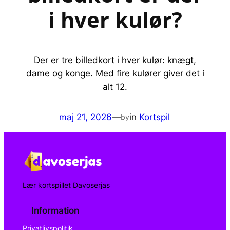
i hver kulør?
Der er tre billedkort i hver kulør: knægt,
dame og konge. Med fire kulører giver det i
alt 12.
maj 21, 2026
—
in
Kortspil
by
Lær kortspillet Davoserjas
Information
Privatlivspolitik