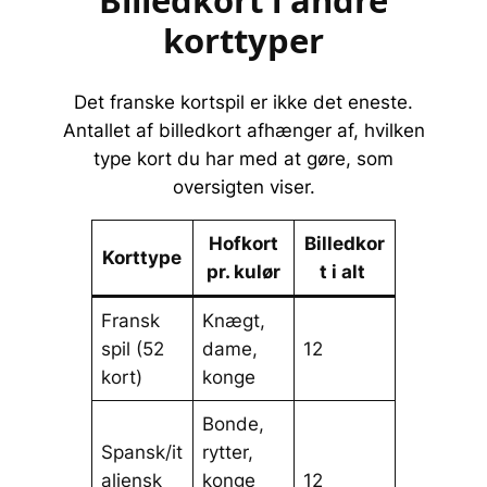
korttyper
Det franske kortspil er ikke det eneste.
Antallet af billedkort afhænger af, hvilken
type kort du har med at gøre, som
oversigten viser.
Hofkort
Billedkor
Korttype
pr. kulør
t i alt
Fransk
Knægt,
spil (52
dame,
12
kort)
konge
Bonde,
Spansk/it
rytter,
aliensk
konge
12