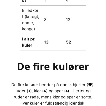
Es
1
4
Billedkor
t (knægt,
3
12
dame,
konge)
I alt pr.
13
52
kulør
De fire kulører
De fire kulører hedder på dansk hjerter (♥),
ruder (♦), klør (♣) og spar (♠). Hjerter og
ruder er røde, mens klør og spar er sorte.
Hver kulør er fuldstændig identisk i