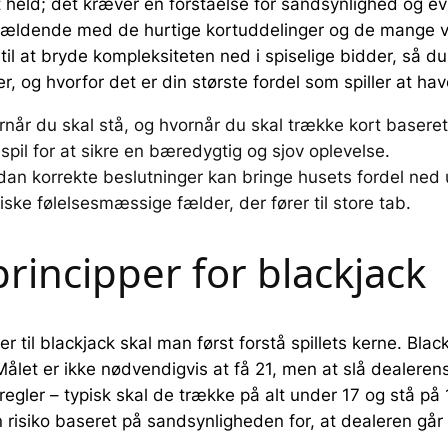
held; det kræver en forståelse for sandsynlighed og evn
vældende med de hurtige kortuddelinger og de mange val
il at bryde kompleksiteten ned i spiselige bidder, så du k
 og hvorfor det er din største fordel som spiller at have
rnår du skal stå, og hvornår du skal trække kort baseret
 spil for at sikre en bæredygtig og sjov oplevelse.
dan korrekte beslutninger kan bringe husets fordel ned
ske følelsesmæssige fælder, der fører til store tab.
incipper for blackjack
til blackjack skal man først forstå spillets kerne. Black
Målet er ikke nødvendigvis at få 21, men at slå dealeren
egler – typisk skal de trække på alt under 17 og stå på 1
 risiko baseret på sandsynligheden for, at dealeren går 