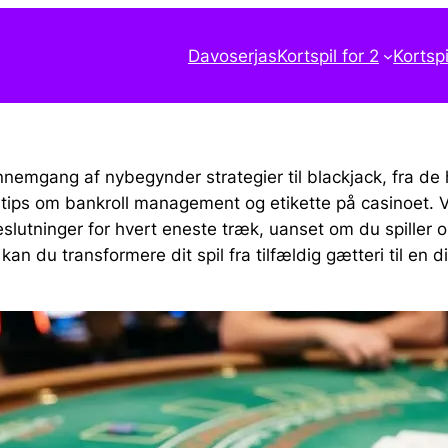
Davoserjas
Kortspil for 2
Kortspi
nnemgang af nybegynder strategier til blackjack, fra de
 tips om bankroll management og etikette på casinoet. 
slutninger for hvert eneste træk, uanset om du spiller on
n du transformere dit spil fra tilfældig gætteri til en d