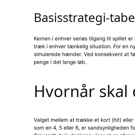
Basisstrategi-tabe
Kernen i enhver seriøs tilgang til spillet
træk i enhver tænkelig situation. For en ny
simulerede hænder. Ved konsekvent at føl
penge i det lange løb.
Hvornår skal 
Valget mellem at trække et kort (hit) elle
som en 4, 5 eller 6, er sandsynligheden fo