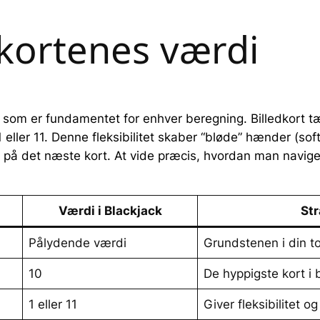
 kortenes værdi
, som er fundamentet for enhver beregning. Billedkort t
 eller 11. Denne fleksibilitet skaber “bløde” hænder (sof
på det næste kort. At vide præcis, hvordan man navigerer
Værdi i Blackjack
Str
Pålydende værdi
Grundstenen i din to
10
De hyppigste kort i
1 eller 11
Giver fleksibilitet 