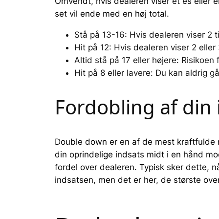
Omvendt, hvis dealeren viser et es eller e
set vil ende med en høj total.
Stå på 13-16: Hvis dealeren viser 2 ti
Hit på 12: Hvis dealeren viser 2 eller 
Altid stå på 17 eller højere: Risikoen 
Hit på 8 eller lavere: Du kan aldrig g
Fordobling af di
Double down er en af de mest kraftfulde n
din oprindelige indsats midt i en hånd mo
fordel over dealeren. Typisk sker dette, 
indsatsen, men det er her, de største ov