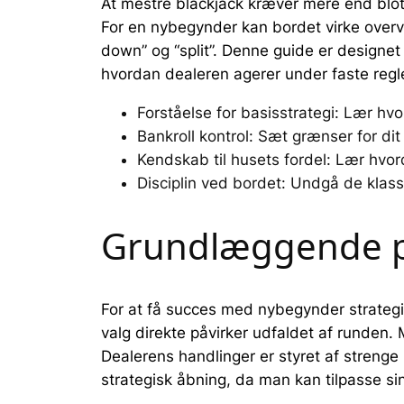
At mestre blackjack kræver mere end blot 
For en nybegynder kan bordet virke over
down” og “split”. Denne guide er designet t
hvordan dealeren agerer under faste regler,
Forståelse for basisstrategi: Lær hvo
Bankroll kontrol: Sæt grænser for dit
Kendskab til husets fordel: Lær hvor
Disciplin ved bordet: Undgå de klassi
Grundlæggende pr
For at få succes med nybegynder strategier 
valg direkte påvirker udfaldet af runden. 
Dealerens handlinger er styret af strenge r
strategisk åbning, da man kan tilpasse sin