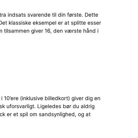
tra indsats svarende til din første. Dette
Det klassiske eksempel er at splitte esser
som tilsammen giver 16, den værste hånd i
 10’ere (inklusive billedkort) giver dig en
k uforsvarligt. Ligeledes bør du aldrig
ack er et spil om sandsynlighed, og at