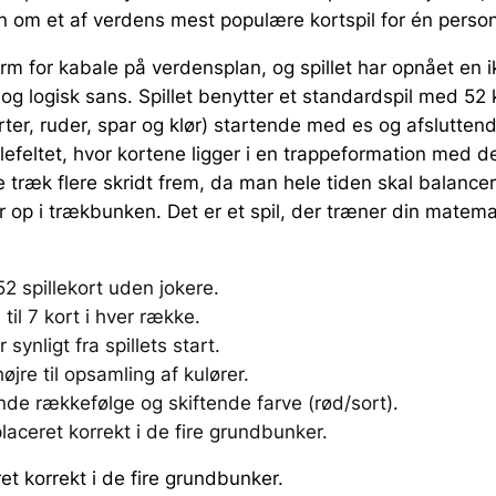
 om et af verdens mest populære kortspil for én person
rm for kabale på verdensplan, og spillet har opnået en i
g logisk sans. Spillet benytter et standardspil med 52 ko
jerter, ruder, spar og klør) startende med es og afslutte
llefeltet, hvor kortene ligger i en trappeformation med 
 træk flere skridt frem, da man hele tiden skal balancer
 op i trækbunken. Det er et spil, der træner din matemat
2 spillekort uden jokere.
til 7 kort i hver række.
synligt fra spillets start.
øjre til opsamling af kulører.
nde rækkefølge og skiftende farve (rød/sort).
placeret korrekt i de fire grundbunker.
ret korrekt i de fire grundbunker.