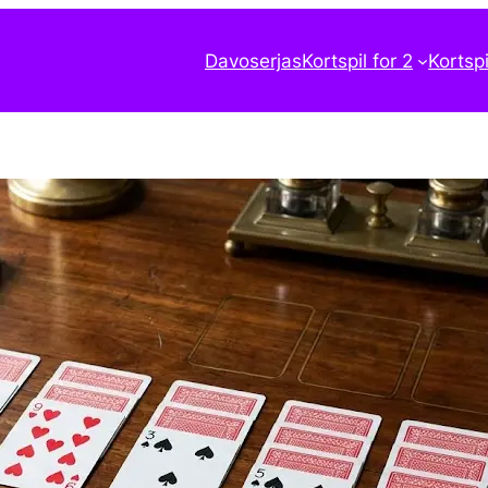
Davoserjas
Kortspil for 2
Kortspi