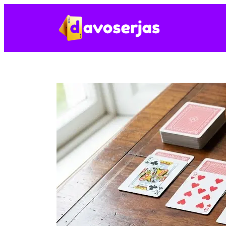
Spring
til
indhold