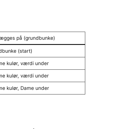
lægges på (grundbunke)
dbunke (start)
e kulør, værdi under
e kulør, værdi under
e kulør, Dame under