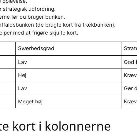
e oplevelse.
 strategisk udfordring.
onnerne før du bruger bunken.
i affaldsbunken (de brugte kort fra trækbunken).
lper med at frigøre skjulte kort.
Sværhedsgrad
Stra
Lav
God 
Høj
Kræv
Lav
Gør d
Meget høj
Kræver
lte kort i kolonnerne