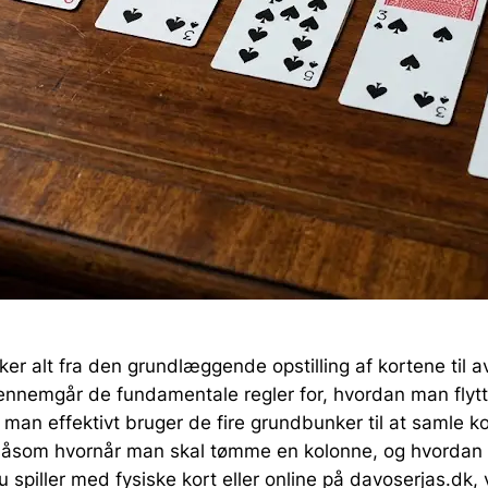
r alt fra den grundlæggende opstilling af kortene til a
 gennemgår de fundamentale regler for, hvordan man fly
man effektivt bruger de fire grundbunker til at samle kor
, såsom hvornår man skal tømme en kolonne, og hvordan
piller med fysiske kort eller online på davoserjas.dk, 