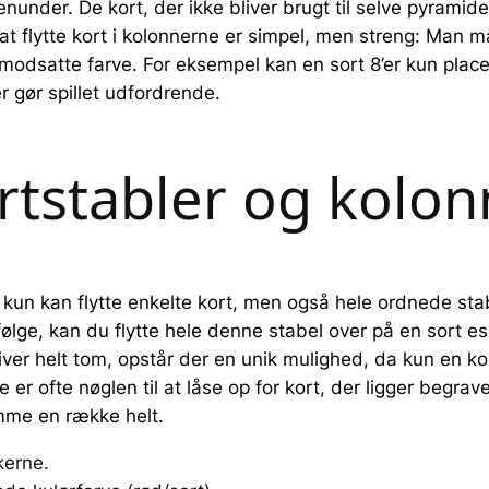
enunder. De kort, der ikke bliver brugt til selve pyrami
r at flytte kort i kolonnerne er simpel, men streng: Man
modsatte farve. For eksempel kan en sort 8’er kun plac
 gør spillet udfordrende.
ortstabler og kolo
ke kun kan flytte enkelte kort, men også hele ordnede sta
ge, kan du flytte hele denne stabel over på en sort es 
iver helt tom, opstår der en unik mulighed, da kun en ko
 er ofte nøglen til at låse op for kort, der ligger begrav
ømme en række helt.
kerne.