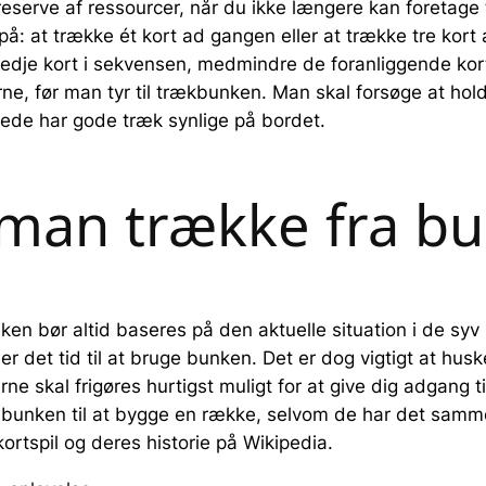
serve af ressourcer, når du ikke længere kan foretage t
: at trække ét kort ad gangen eller at trække tre kort
edje kort i sekvensen, medmindre de foranliggende kort b
ne, før man tyr til trækbunken. Man skal forsøge at h
rede har gode træk synlige på bordet.
 man trække fra b
en bør altid baseres på den aktuelle situation i de syv 
 er det tid til at bruge bunken. Det er dog vigtigt at husk
ne skal frigøres hurtigst muligt for at give dig adgang 
ra bunken til at bygge en række, selvom de har det samme 
rtspil og deres historie på Wikipedia.