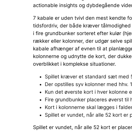
actionable insights og dybdegående viden
7 kabale er uden tvivl den mest kendte fo
tidsfordriv, der både kræver tålmodighed o
i fire grundbunker sorteret efter kulør (h
rækker eller kolonner, der udgør selve spi
kabale afhænger af evnen til at planlægge
kolonnerne og udnytte de kort, der dukker
overblikket i komplekse situationer.
Spillet kræver et standard sæt med 5
Der opstilles syv kolonner med hhv. 1 
Kun det øverste kort i hver kolonne er 
Fire grundbunker placeres øverst til h
Kort i kolonnerne skal lægges i falde
Spillet er vundet, når alle 52 kort er 
Spillet er vundet, når alle 52 kort er place