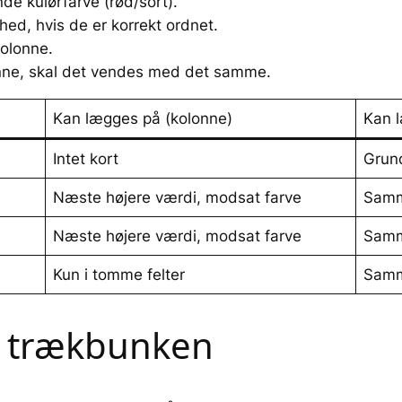
de kulørfarve (rød/sort).
hed, hvis de er korrekt ordnet.
olonne.
olonne, skal det vendes med det samme.
Kan lægges på (kolonne)
Kan 
Intet kort
Grun
Næste højere værdi, modsat farve
Samm
Næste højere værdi, modsat farve
Samm
Kun i tomme felter
Samm
af trækbunken