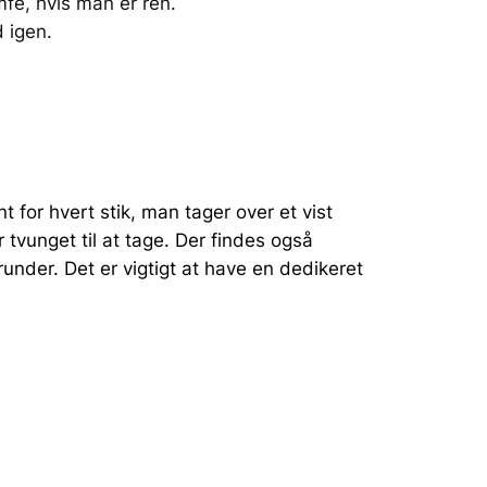
mfe, hvis man er ren.
d igen.
 for hvert stik, man tager over et vist
r tvunget til at tage. Der findes også
e runder. Det er vigtigt at have en dedikeret