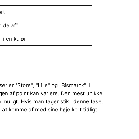
rt
mide af”
i en kulør
r er "Store", "Lille" og "Bismarck". I
gen af point kan variere. Den mest unikke
 muligt. Hvis man tager stik i denne fase,
e at komme af med sine høje kort tidligt