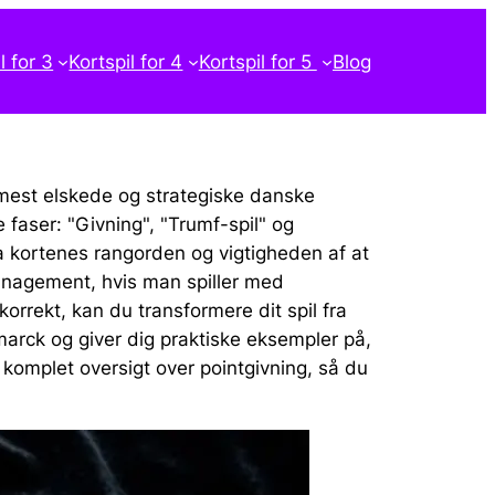
l for 3
Kortspil for 4
Kortspil for 5
Blog
e mest elskede og strategiske danske
e faser: "Givning", "Trumf-spil" og
fra kortenes rangorden og vigtigheden af at
management, hvis man spiller med
rrekt, kan du transformere dit spil fra
smarck og giver dig praktiske eksempler på,
omplet oversigt over pointgivning, så du