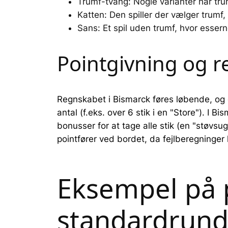
Trumf-tvang: Nogle varianter har tru
Katten: Den spiller der vælger trumf,
Sans: Et spil uden trumf, hvor esser
Pointgivning og r
Regnskabet i Bismarck føres løbende, og d
antal (f.eks. over 6 stik i en "Store"). I 
bonusser for at tage alle stik (en "støvsuge
pointfører ved bordet, da fejlberegninger
Eksempel på p
standardrun