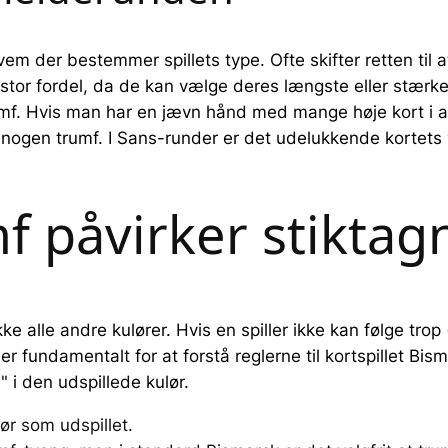
vem der bestemmer spillets type. Ofte skifter retten til 
n stor fordel, da de kan vælge deres længste eller stæ
mf. Hvis man har en jævn hånd med mange høje kort i all
er nogen trumf. I Sans-runder er det udelukkende kortets v
f påvirker stiktag
ke alle andre kulører. Hvis en spiller ikke kan følge tro
er fundamentalt for at forstå reglerne til kortspillet Bis
 i den udspillede kulør.
ør som udspillet.