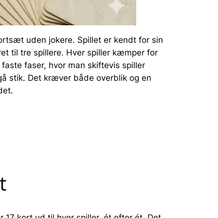
ortsæt uden jokere. Spillet er kendt for sin
til tre spillere. Hver spiller kæmper for
faste faser, hvor man skiftevis spiller
å stik. Det kræver både overblik og en
det.
t
 kort ud til hver spiller, ét efter ét. Det