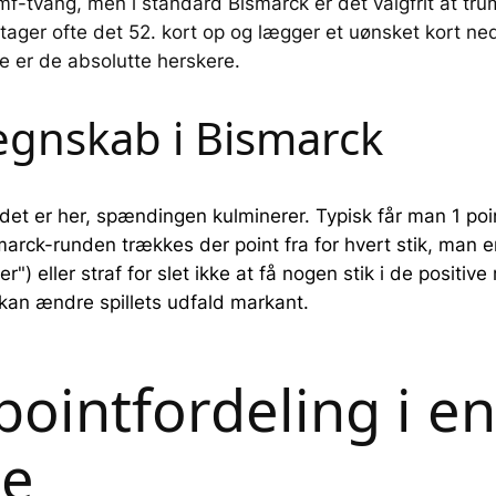
mf-tvang, men i standard Bismarck er det valgfrit at tru
 tager ofte det 52. kort op og lægger et uønsket kort ne
ne er de absolutte herskere.
egnskab i Bismarck
et er her, spændingen kulminerer. Typisk får man 1 point
Bismarck-runden trækkes der point fra for hvert stik, man e
r") eller straf for slet ikke at få nogen stik i de positiv
 kan ændre spillets udfald markant.
ointfordeling i en
de