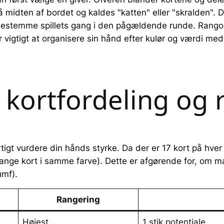
idten af bordet og kaldes "katten" eller "skralden". Det
r bestemme spillets gang i den pågældende runde. Rangor
t er vigtigt at organisere sin hånd efter kulør og værdi
 kortfordeling og
tigt vurdere din hånds styrke. Da der er 17 kort på hver
ange kort i samme farve). Dette er afgørende for, om ma
umf).
Rangering
Højest
1 stik potentiale