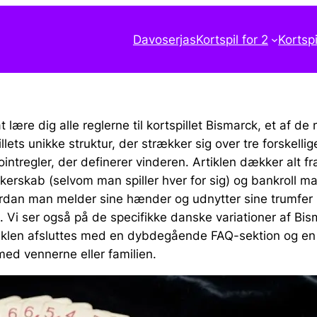
Davoserjas
Kortspil for 2
Kortspi
 lære dig alle reglerne til kortspillet Bismarck, et af d
llets unikke struktur, der strækker sig over tre forskellig
ointregler, der definerer vinderen. Artiklen dækker alt 
akkerskab (selvom man spiller hver for sig) og bankroll 
rdan man melder sine hænder og udnytter sine trumfer ko
n. Vi ser også på de specifikke danske variationer af Bi
klen afsluttes med en dybdegående FAQ-sektion og en k
 med vennerne eller familien.