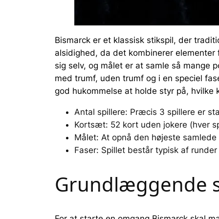
Bismarck er et klassisk stikspil, der tradi
alsidighed, da det kombinerer elementer fr
sig selv, og målet er at samle så mange poi
med trumf, uden trumf og i en speciel fa
god hukommelse at holde styr på, hvilke ko
Antal spillere: Præcis 3 spillere er s
Kortsæt: 52 kort uden jokere (hver spil
Målet: At opnå den højeste samlede 
Faser: Spillet består typisk af runde
Grundlæggende se
For at starte en omgang Bismarck skal man 