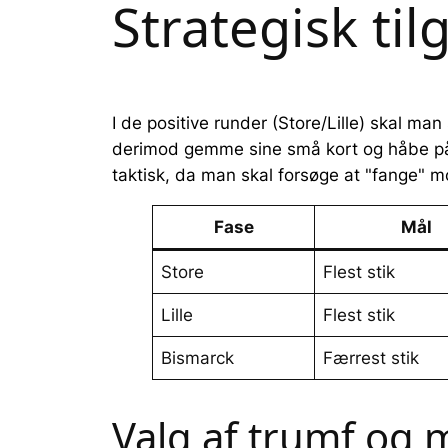
Strategisk til
I de positive runder (Store/Lille) skal m
derimod gemme sine små kort og håbe på, at
taktisk, da man skal forsøge at "fange" mo
Fase
Mål
Store
Flest stik
Lille
Flest stik
Bismarck
Færrest stik
Valg af trumf og