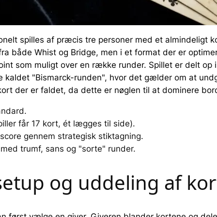
tionelt spilles af præcis tre personer med et almindeligt k
a både Whist og Bridge, men i et format der er optimeret 
nt som muligt over en række runder. Spillet er delt op i 
se kaldet "Bismarck-runden", hvor det gælder om at undg
rt der er faldet, da dette er nøglen til at dominere bor
tandard.
ler får 17 kort, ét lægges til side).
score gennem strategisk stiktagning.
r med trumf, sans og "sorte" runder.
tup og uddeling af kor
først vælge en giver. Giveren blander kortene og deler 17